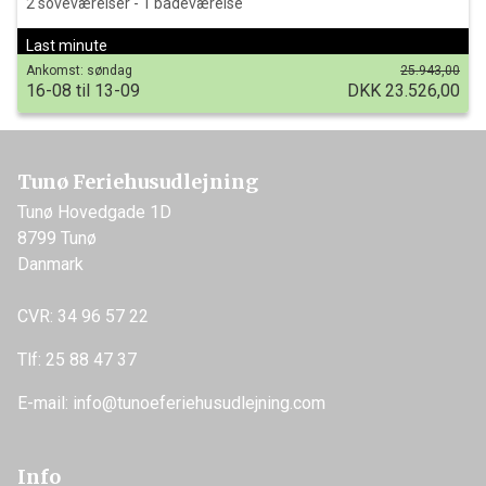
2 soveværelser - 1 badeværelse
Last minute
Ankomst
:
søndag
25.943,00
16-08 til 13-09
DKK 23.526,00
Tunø Feriehusudlejning
Tunø Hovedgade 1D
8799 Tunø
Danmark
CVR: 34 96 57 22
Tlf:
25 88 47 37
E-mail:
info@tunoeferiehusudlejning.com
Info